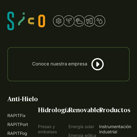
Anti-Hielo
Hidrología
Renovables
Productos
RAPITFix
RAPITPort
Presas y
Energía solar
Instrumentación
embalses
industrial
RAPITFog
Energía eólica