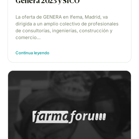
Genera 2023 y SICO
La oferta de GENERA en Ifema, Madrid, va
dirigida a un amplio colectivo de profesionales
de consultorías, ingenierías, construcción y
comercio…
Continua leyendo