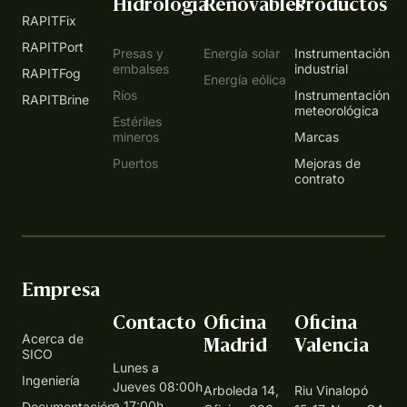
Hidrología
Renovables
Productos
RAPITFix
RAPITPort
Presas y
Energía solar
Instrumentación
embalses
industrial
RAPITFog
Energía eólica
Ríos
Instrumentación
RAPITBrine
meteorológica
Estériles
mineros
Marcas
Puertos
Mejoras de
contrato
Empresa
Contacto
Oficina
Oficina
Acerca de
Madrid
Valencia
SICO
Lunes a
Ingeniería
Jueves 08:00h
Arboleda 14,
Riu Vinalopó
a 17:00h
Documentación