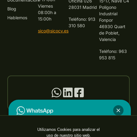
Oficina 026
15-17, Nave C4
Viernes
28031 Madrid
Polígono
Blog
08:00h a
Industrial
Hablemos
15:00h
Teléfono: 913
Fonpor
310 580
46930 Quart
sico@sicocv.es
de Poblet,
Valencia
Teléfono: 963
953 815
SICO es control®
Utilizamos Cookies para analizar el
¿En qué podemos ayudarte?
uso de nuestro sitio web.