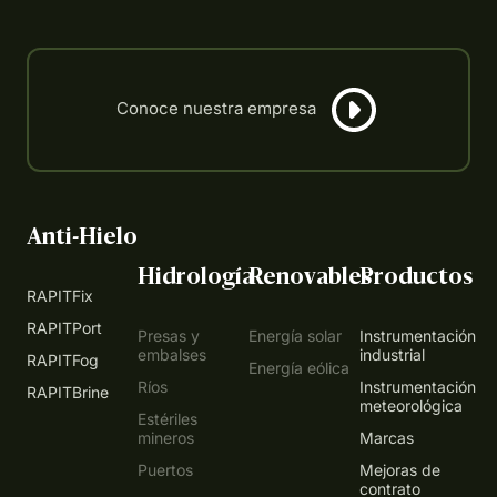
Anti-Hielo
Hidrología
Renovables
Productos
RAPITFix
RAPITPort
Presas y
Energía solar
Instrumentación
embalses
industrial
RAPITFog
Energía eólica
Ríos
Instrumentación
RAPITBrine
meteorológica
Estériles
mineros
Marcas
Puertos
Mejoras de
contrato