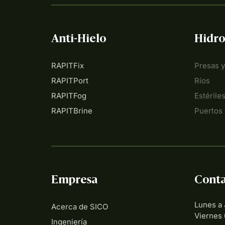
Anti-Hielo
Hidro
RAPITFix
Presas 
RAPITPort
Ríos
RAPITFog
Estérile
RAPITBrine
Puertos
Empresa
Cont
Lunes a 
Acerca de SICO
Viernes 
Ingeniería