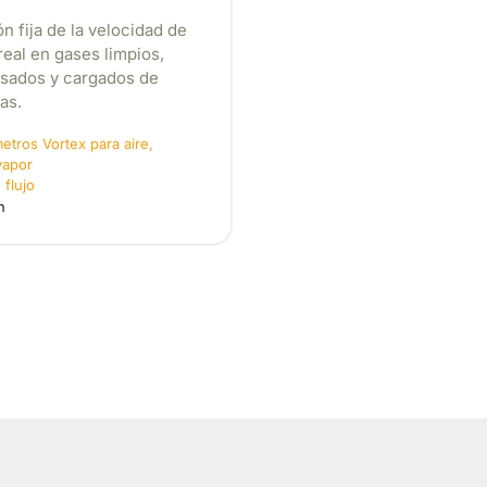
n fija de la velocidad de
real en gases limpios,
ados ​​y cargados de
as.
etros Vortex para aire,
vapor
 flujo
h