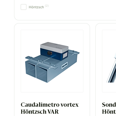
(
2
)
Höntzsch
Caudalímetro vortex
Sond
Höntzsch VAR
Hönt