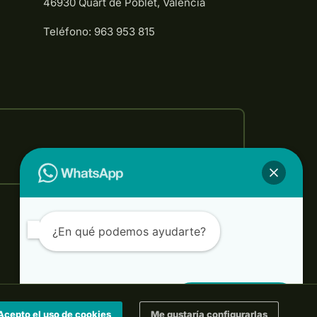
46930 Quart de Poblet, Valencia
Teléfono: 963 953 815
¿En qué podemos ayudarte?
¿Hablamos?
Acepto el uso de cookies
Me gustaría configurarlas