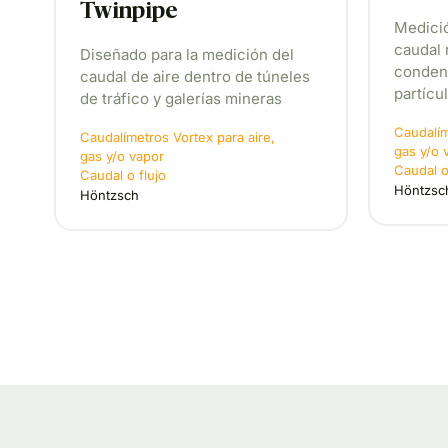
Twinpipe
Medició
caudal 
Diseñado para la medición del
condens
caudal de aire dentro de túneles
partícul
de tráfico y galerías mineras
Caudalím
Caudalímetros Vortex para aire,
gas y/o 
gas y/o vapor
Caudal o
Caudal o flujo
Höntzsc
Höntzsch