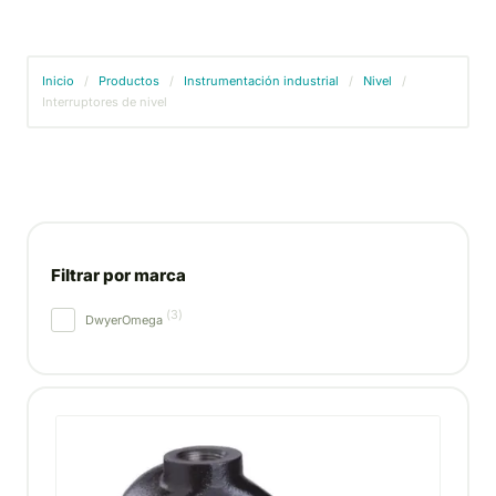
Inicio
/
Productos
/
Instrumentación industrial
/
Nivel
/
Interruptores de nivel
Filtrar por marca
(
3
)
DwyerOmega