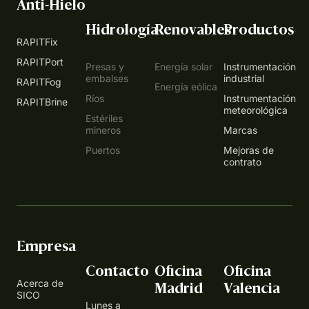
Anti-Hielo
Hidrología
Renovables
Productos
RAPITFix
RAPITPort
Presas y
Energía solar
Instrumentación
embalses
industrial
RAPITFog
Energía eólica
Ríos
Instrumentación
RAPITBrine
meteorológica
Estériles
mineros
Marcas
Puertos
Mejoras de
contrato
Empresa
Contacto
Oficina
Oficina
Acerca de
Madrid
Valencia
SICO
Lunes a