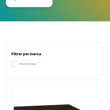
Filtrar por marca
(
8
)
DwyerOmega