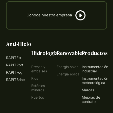
Anti-Hielo
Hidrología
Renovables
Productos
RAPITFix
RAPITPort
Presas y
Energía solar
Instrumentación
embalses
industrial
RAPITFog
Energía eólica
Ríos
Instrumentación
RAPITBrine
meteorológica
Estériles
mineros
Marcas
Puertos
Mejoras de
contrato