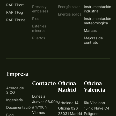
RAPITPort
Presas y
Energía solar
Instrumentación
embalses
industrial
RAPITFog
Energía eólica
Ríos
Instrumentación
RAPITBrine
meteorológica
Estériles
mineros
Marcas
Puertos
Mejoras de
contrato
Empresa
Contacto
Oficina
Oficina
Acerca de
Madrid
Valencia
SICO
Lunes a
Ingeniería
Jueves 08:00h
Arboleda 14,
Riu Vinalopó
a 17:00h
Documentación
Oficina 026
15-17, Nave C4
Viernes
28031 Madrid
Polígono
Blog