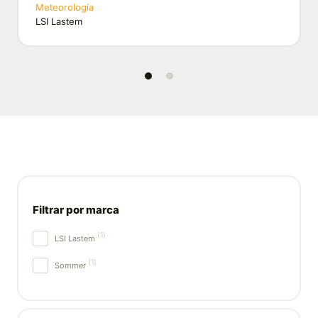
Meteorología
LSI Lastem
1
2
Filtrar por marca
(
1
)
LSI Lastem
(
1
)
Sommer