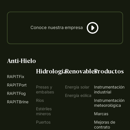
Anti-Hielo
Hidrología
Renovables
Productos
RAPITFix
RAPITPort
Presas y
Energía solar
Instrumentación
embalses
industrial
RAPITFog
Energía eólica
Ríos
Instrumentación
RAPITBrine
meteorológica
Estériles
mineros
Marcas
Puertos
Mejoras de
contrato